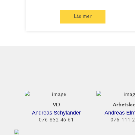
Läs mer
VD
Arbetsle
Andreas Schylander
Andreas El
076-852 46 61
076-111 2