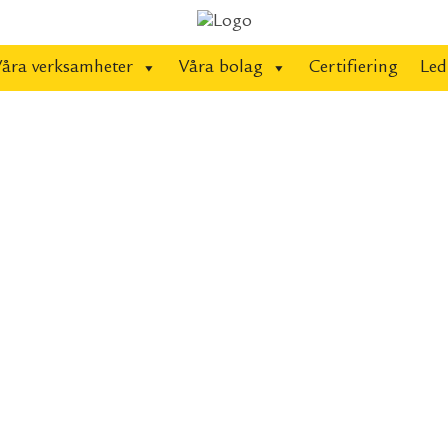
Våra verksamheter
Våra bolag
Certifiering
Led
Dek
Vi hjäl
lite va