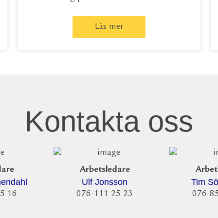
Läs mer
Kontakta oss
dare
Arbetsledare
Arbet
mendahl
Ulf Jonsson
Tim S
5 16
076-111 25 23
076-8