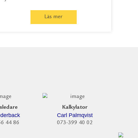
Läs mer
sledare
Kalkylator
Ekon
öderback
Carl Palmqvist
Ul
56 44 86
073-399 40 02
07